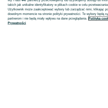
My i nasi
447
partnerzy przechowujemy lub uzyskujemy dostęp do infor
takich jak unikalne identyfikatory w plikach cookie w celu przetwarzan
Użytkownik może zaakceptować wybory lub zarządzać nimi, klikając po
dowolnym momencie na stronie polityki prywatności. Te wybory będą 
partnerom i nie będą miały wpływu na dane przeglądania.
Polityka coo
Prywatności
Aplikacje mobilne OLX.pl
Pomoc
Wyróżnione ogłoszenia
Oferta dla firm
Blog
Regulamin
Polityka prywatności
Reklama
Informacja o realizowanej strategii podatkowej