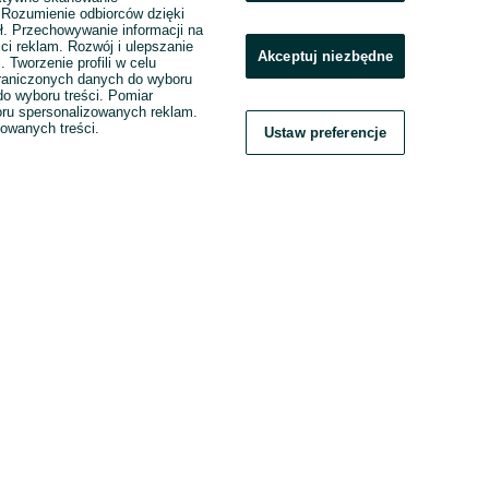
. Rozumienie odbiorców dzięki
ł. Przechowywanie informacji na
ci reklam. Rozwój i ulepszanie
Akceptuj niezbędne
. Tworzenie profili w celu
raniczonych danych do wyboru
o wyboru treści. Pomiar
boru spersonalizowanych reklam.
zowanych treści.
Ustaw preferencje