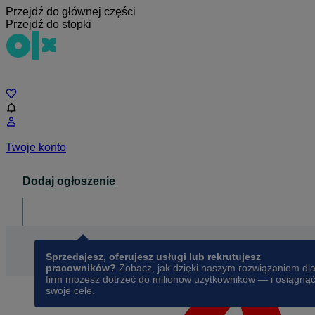
Przejdź do głównej części
Przejdź do stopki
Czat
Twoje konto
Dodaj ogłoszenie
Dla biznesu
opens in a new tab
Sprzedajesz, oferujesz usługi lub rekrutujesz
pracowników?
Zobacz, jak dzięki naszym rozwiązaniom dl
firm możesz dotrzeć do milionów użytkowników — i osiągną
swoje cele.