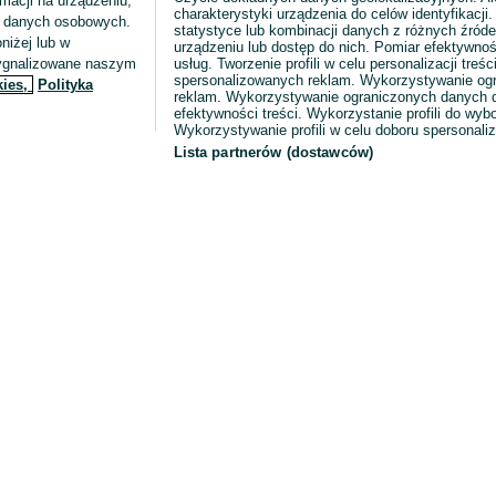
macji na urządzeniu,
charakterystyki urządzenia do celów identyfikacji
ia danych osobowych.
statystyce lub kombinacji danych z różnych źróde
niżej lub w
urządzeniu lub dostęp do nich. Pomiar efektywnoś
sygnalizowane naszym
usług. Tworzenie profili w celu personalizacji treści
spersonalizowanych reklam. Wykorzystywanie og
kies,
Polityka
reklam. Wykorzystywanie ograniczonych danych d
efektywności treści. Wykorzystanie profili do wy
Wykorzystywanie profili w celu doboru spersonali
Lista partnerów (dostawców)